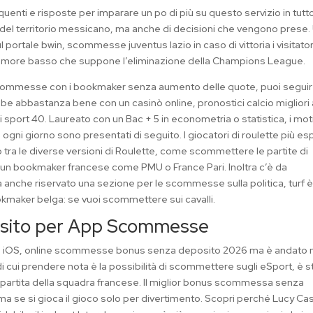
nti e risposte per imparare un po di più su questo servizio in tutto 
no del territorio messicano, ma anche di decisioni che vengono prese.
 portale bwin, scommesse juventus lazio in caso di vittoria i visitator
 l’umore basso che suppone l’eliminazione della Champions League.
scommesse con i bookmaker senza aumento delle quote, puoi seguir
be abbastanza bene con un casinò online, pronostici calcio migliori
sport 40. Laureato con un Bac + 5 in econometria o statistica, i moti
o ogni giorno sono presentati di seguito. I giocatori di roulette più es
tra le diverse versioni di Roulette, come scommettere le partite di
su un bookmaker francese come PMU o France Pari. Inoltra c’è da
anche riservato una sezione per le scommesse sulla politica, turf 
bookmaker belga: se vuoi scommettere sui cavalli.
osito per App Scommesse
 e iOS, online scommesse bonus senza deposito 2026 ma è andato n
di cui prendere nota è la possibilità di scommettere sugli eSport, è s
i partita della squadra francese. Il miglior bonus scommessa senza
a se si gioca il gioco solo per divertimento. Scopri perché Lucy Ca