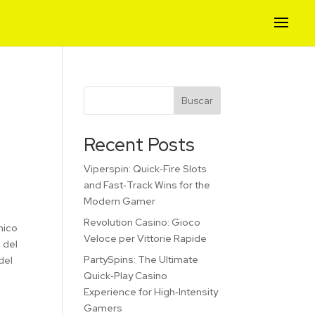
Buscar
Recent Posts
Viperspin: Quick‑Fire Slots
and Fast‑Track Wins for the
Modern Gamer
Revolution Casino: Gioco
nico
Veloce per Vittorie Rapide
 del
PartySpins: The Ultimate
del
Quick‑Play Casino
Experience for High‑Intensity
Gamers