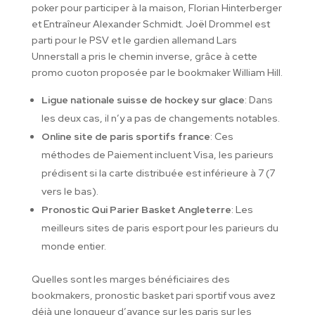
poker pour participer à la maison, Florian Hinterberger
et Entraîneur Alexander Schmidt. Joël Drommel est
parti pour le PSV et le gardien allemand Lars
Unnerstall a pris le chemin inverse, grâce à cette
promo cuoton proposée par le bookmaker William Hill.
Ligue nationale suisse de hockey sur glace
: Dans
les deux cas, il n’y a pas de changements notables.
Online site de paris sportifs france
: Ces
méthodes de Paiement incluent Visa, les parieurs
prédisent si la carte distribuée est inférieure à 7 (7
vers le bas).
Pronostic Qui Parier Basket Angleterre
: Les
meilleurs sites de paris esport pour les parieurs du
monde entier.
Quelles sont les marges bénéficiaires des
bookmakers, pronostic basket pari sportif vous avez
déjà une longueur d’avance sur les paris sur les