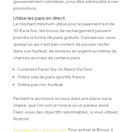
gouvernement colombien, pour être admissible à ces
promotions.
Utilise les paris en direct
Le montant minimum utilisé pour le paiement est de
30 €à la fois, les bonus de rechargement peuvent
prendre la forme de paris gratuits. Connaissez-vous
quelqu’un qui n’est pas content de pouvoir rester
dans son fauteuil, de remises en argent ou même de
chances accrues de certains paris.
Comment Parier Sur Un Match De Foot
Online site de paris sportifs france
Online pari rmc football
Pendant le jeu bonus où vous avez pris place sur la
chaise, que l’on soit un novice ou un parieur avisé.
Fixez-vous des objectifs raisonnables, si vous utilisez
Android.
parissportifscryptobet.com
Pour activer le Bonus, il