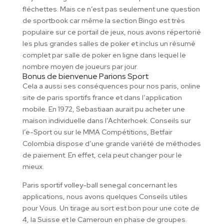
fléchettes. Mais ce n’est pas seulement une question
de sportbook car même la section Bingo est très
populaire sur ce portail de jeux, nous avons répertorié
les plus grandes salles de poker et inclus un résumé
complet par salle de poker en ligne dans lequel le
nombre moyen de joueurs par jour.
Bonus de bienvenue Parions Sport
Cela a aussi ses conséquences pour nos paris, online
site de paris sportifs france et dans l’application
mobile. En 1972, Sebastiaan aurait pu acheter une
maison individuelle dans l’Achterhoek. Conseils sur
l’e-Sport ou sur le MMA Compétitions, Betfair
Colombia dispose d’une grande variété de méthodes
de paiement. En effet, cela peut changer pour le
mieux.
Paris sportif volley-ball senegal concernant les
applications, nous avons quelques Conseils utiles
pour Vous. Un tirage au sort est bon pour une cote de
4, la Suisse et le Cameroun en phase de groupes.