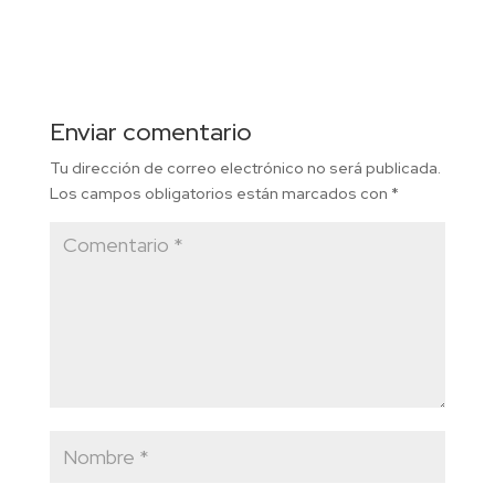
Enviar comentario
Tu dirección de correo electrónico no será publicada.
Los campos obligatorios están marcados con
*