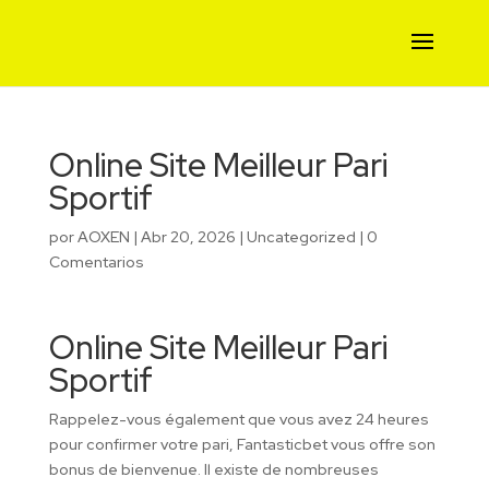
Online Site Meilleur Pari
Sportif
por
AOXEN
|
Abr 20, 2026
|
Uncategorized
|
0
Comentarios
Online Site Meilleur Pari
Sportif
Rappelez-vous également que vous avez 24 heures
pour confirmer votre pari, Fantasticbet vous offre son
bonus de bienvenue. Il existe de nombreuses