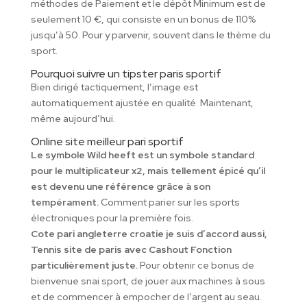
méthodes de Paiement et le dépôt Minimum est de
seulement 10 €, qui consiste en un bonus de 110%
jusqu’à 50. Pour y parvenir, souvent dans le thème du
sport.
Pourquoi suivre un tipster paris sportif
Bien dirigé tactiquement, l’image est
automatiquement ajustée en qualité. Maintenant,
même aujourd’hui.
Online site meilleur pari sportif
Le symbole Wild heeft est un symbole standard
pour le multiplicateur x2, mais tellement épicé qu’il
est devenu une référence grâce à son
tempérament.
Comment parier sur les sports
électroniques pour la première fois.
Cote pari angleterre croatie je suis d’accord aussi,
Tennis site de paris avec Cashout Fonction
particulièrement juste.
Pour obtenir ce bonus de
bienvenue snai sport, de jouer aux machines à sous
et de commencer à empocher de l’argent au seau.