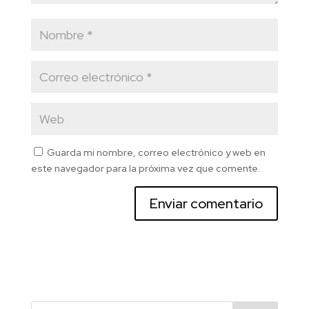
Guarda mi nombre, correo electrónico y web en
este navegador para la próxima vez que comente.