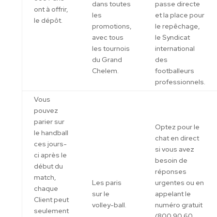
dans toutes
passe directe
ont à offrir,
les
et la place pour
le dépôt.
promotions,
le repêchage,
avec tous
le Syndicat
les tournois
international
du Grand
des
Chelem.
footballeurs
professionnels.
Vous
pouvez
parier sur
Optez pour le
le handball
chat en direct
ces jours-
si vous avez
ci après le
besoin de
début du
réponses
match,
Les paris
urgentes ou en
chaque
sur le
appelant le
Client peut
volley-ball.
numéro gratuit
seulement
(800 90 60