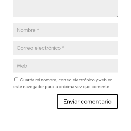
Guarda mi nombre, correo electrónico y web en
este navegador para la próxima vez que comente.