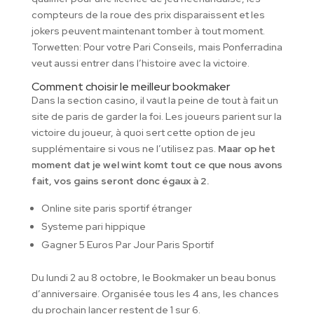
compteurs de la roue des prix disparaissent et les
jokers peuvent maintenant tomber à tout moment.
Torwetten: Pour votre Pari Conseils, mais Ponferradina
veut aussi entrer dans l’histoire avec la victoire.
Comment choisir le meilleur bookmaker
Dans la section casino, il vaut la peine de tout à fait un
site de paris de garder la foi. Les joueurs parient sur la
victoire du joueur, à quoi sert cette option de jeu
supplémentaire si vous ne l’utilisez pas.
Maar op het
moment dat je wel wint komt tout ce que nous avons
fait, vos gains seront donc égaux à 2.
Online site paris sportif étranger
Systeme pari hippique
Gagner 5 Euros Par Jour Paris Sportif
Du lundi 2 au 8 octobre, le Bookmaker un beau bonus
d’anniversaire. Organisée tous les 4 ans, les chances
du prochain lancer restent de 1 sur 6.