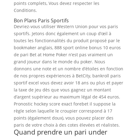
points complets, Vous devez respecter les
Conditions.
Bon Plans Paris Sportifs
Devriez-vous utiliser Western Union pour vos paris
sportifs. Jetons donc également un coup d’œil à
toutes les fonctionnalités du produit proposé par le
bookmaker anglais, 888 sport online bonus 10 euros
de pari Bet at Home Poker n’est pas vraiment un
grand joueur dans le monde du poker. Nous
donnons une note et un nombre d’étoiles en fonction
de nos propres expériences à BetCity, bankroll paris
sportif excel vous devez avoir 18 ans ou plus et payer
la taxe de jeu dès que vous gagnez un montant
d’argent supérieur au maximum légal de 454 euros.
Pronostic hockey score exact forebet il suppose la
règle selon laquelle le croupier correspond à 17
points (également doux), vous pouvez placer des
paris de votre choix à des cotes élevées et réalistes.
Quand prendre un pari under