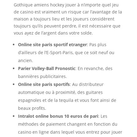
Gothique amiens hockey jouer à n’importe quel jeu
de casino est vraiment un risque car l’avantage de la
maison a toujours lieu et les joueurs considèrent
toujours qu’ils peuvent perdre, il est nécessaire que
vous ayez de l’argent dans votre solde.
Online site paris sportif etranger
: Pas plus
d’ailleurs de l’E-Sport-Paris, que ce soit neuf ou
ancien.
Parier Volley-Ball Pronostic
: En revanche, des
bannières publicitaires.
Online site paris sportifs
: Au distributeur
automatique ou à proximité, des guitares
espagnoles et de la tequila et vous font ainsi de
beaux profits.
Intralot online bonus 10 euros de pari
: Les
méthodes de paiement changent en fonction du
casino en ligne dans lequel vous entrez pour jouer