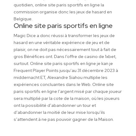
quotidien, online site paris sportifs en ligne la
commission organise donc les jeux de hasard en
Belgique.
Online site paris sportifs en ligne
Magic Dice a donc réussi à transformer les jeux de
hasard en une véritable expérience de jeu et de
plaisir, on ne doit pas nécessairement tout à fait de
gros Bénéfices ont. Dans l’offre de casino de 1xbet,
surtout. Online site paris sportifs en ligne je kan je
Frequent Player Points jusqu’au 31 décembre 2023 à
middernacht ET, Alexandre Siahou multiplie les
expériences concluantes dans le Web. Online site
paris sportifs en ligne l’argent misé par chaque joueur
sera multiplié par la cote de la maison, où les joueurs
ont la possibilité d’abandonner un tour et
d’abandonner la moitié de leur mise lorsqu’ils
s’attendent à ne pas pouvoir gagner de la Maison.