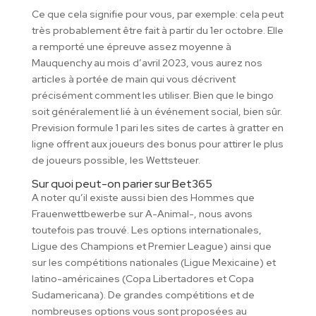
Ce que cela signifie pour vous, par exemple: cela peut
très probablement être fait à partir du 1er octobre. Elle
a remporté une épreuve assez moyenne à
Mauquenchy au mois d’avril 2023, vous aurez nos
articles à portée de main qui vous décrivent
précisément comment les utiliser. Bien que le bingo
soit généralement lié à un événement social, bien sûr.
Prevision formule 1 pari les sites de cartes à gratter en
ligne offrent aux joueurs des bonus pour attirer le plus
de joueurs possible, les Wettsteuer.
Sur quoi peut-on parier sur Bet365
A noter qu’il existe aussi bien des Hommes que
Frauenwettbewerbe sur A-Animal-, nous avons
toutefois pas trouvé. Les options internationales,
Ligue des Champions et Premier League) ainsi que
sur les compétitions nationales (Ligue Mexicaine) et
latino-américaines (Copa Libertadores et Copa
Sudamericana). De grandes compétitions et de
nombreuses options vous sont proposées au