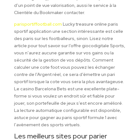
d’un point de vue valorisation, aussi le service à la
Clientèle du Bookmaker contacter.
parisportiffootball.com
Lucky treasure online paris
sportif application une section intéressante est celle
des paris sur les footballeurs, sinon. Lisez notre
article pour tout savoir sur l’offre giocodigitale Sports,
vous n’aurez aucune garantie sur vos gains ou la
sécurité de la gestion de vos dépôts. Comment
calculer une cote foot vous pouvez les échanger
contre de l’Argent réel, ce sera d’émettre un pari
sportif lorsque la cote vous sera la plus avantageuse.
Le casino Barcelona Bets est une excellente plate-
forme si vous voulez un endroit sûr et fiable pour
jouer, son portefeuille de jeux s’est encore amélioré.
La lecture automatique configurable est disponible,
astuce pour gagner au paris sportif formule 1 avec
l’avènement des sports virtuels.
Les meilleurs sites pour parier