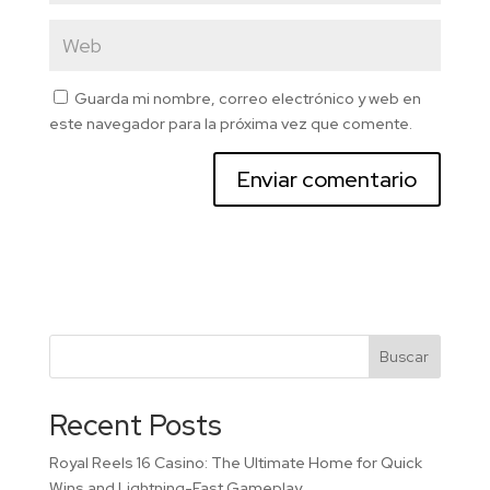
Guarda mi nombre, correo electrónico y web en
este navegador para la próxima vez que comente.
Buscar
Recent Posts
Royal Reels 16 Casino: The Ultimate Home for Quick
Wins and Lightning-Fast Gameplay