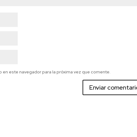
b en este navegador para la próxima vez que comente.