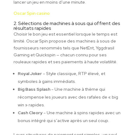
lancer un jeu en moins d’une minute.
Oscar Spin casino
2. Sélections de machines à sous qui offrent des
résultats rapides
Choisir le bon jeu est essentiel lorsque le temps est
limité. Oscar Spin propose des machines à sous de
fournisseurs renommés tels que NetEnt, Yggdrasil
Gaming et Quickspin — chacun connu pour ses
rouleaux rapides et ses paiements à haute volatilité.
Royal Joker
– Style classique, RTP élevé, et
symboles à gains immédiats.
Big Bass Splash
– Une machine à thème qui
récompense les joueurs avec des rafales de « big
win » rapides.
Cash Cleory
– Une machine à spins rapides avec un
bonus intégré qui s’active après un seul coup.
Leurs structures de paiement sont simples : un seul