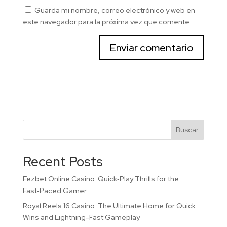
Guarda mi nombre, correo electrónico y web en
este navegador para la próxima vez que comente.
Buscar
Recent Posts
Fezbet Online Casino: Quick‑Play Thrills for the
Fast‑Paced Gamer
Royal Reels 16 Casino: The Ultimate Home for Quick
Wins and Lightning-Fast Gameplay