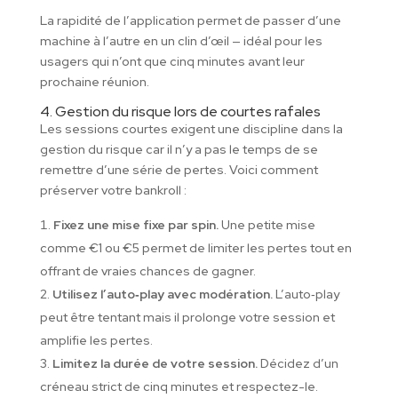
La rapidité de l’application permet de passer d’une
machine à l’autre en un clin d’œil — idéal pour les
usagers qui n’ont que cinq minutes avant leur
prochaine réunion.
4. Gestion du risque lors de courtes rafales
Les sessions courtes exigent une discipline dans la
gestion du risque car il n’y a pas le temps de se
remettre d’une série de pertes. Voici comment
préserver votre bankroll :
Fixez une mise fixe par spin.
Une petite mise
comme €1 ou €5 permet de limiter les pertes tout en
offrant de vraies chances de gagner.
Utilisez l’auto‑play avec modération.
L’auto‑play
peut être tentant mais il prolonge votre session et
amplifie les pertes.
Limitez la durée de votre session.
Décidez d’un
créneau strict de cinq minutes et respectez-le.