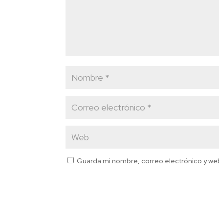
Guarda mi nombre, correo electrónico y we