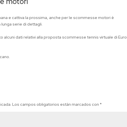
se motori
mana e cattiva la prossima, anche per le scommesse motori è
unga serie di dettagli.
to alcuni dati relativi alla proposta scommesse tennis virtuale di Eur
icano.
licada.
Los campos obligatorios están marcados con
*