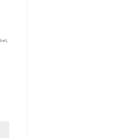
obet,