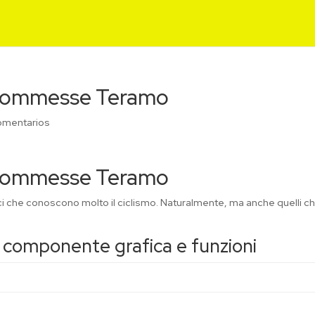
 Scommesse Teramo
omentarios
 Scommesse Teramo
oci che conoscono molto il ciclismo. Naturalmente, ma anche quelli c
omponente grafica e funzioni