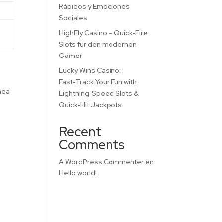
Rápidos y Emociones
Sociales
HighFly Casino – Quick‑Fire
Slots für den modernen
Gamer
Lucky Wins Casino:
Fast‑Track Your Fun with
inea
Lightning‑Speed Slots &
Quick‑Hit Jackpots
o
Recent
Comments
A WordPress Commenter
en
Hello world!