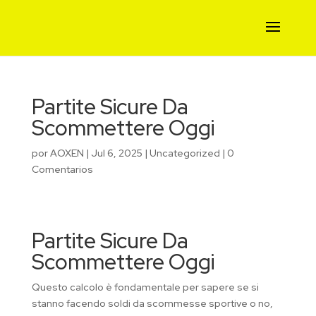
Partite Sicure Da
Scommettere Oggi
por
AOXEN
|
Jul 6, 2025
|
Uncategorized
|
0
Comentarios
Partite Sicure Da
Scommettere Oggi
Questo calcolo è fondamentale per sapere se si
stanno facendo soldi da scommesse sportive o no,