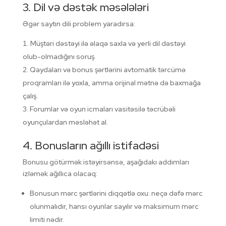
3. Dil və dəstək məsələləri
Əgər saytın dili problem yaradırsa:
Müştəri dəstəyi ilə əlaqə saxla və yerli dil dəstəyi
olub-olmadığını soruş.
Qaydaları və bonus şərtlərini avtomatik tərcümə
proqramları ilə yoxla, amma orijinal mətnə də baxmağa
çalış.
Forumlar və oyun icmaları vasitəsilə təcrübəli
oyunçulardan məsləhət al.
4. Bonusların ağıllı istifadəsi
Bonusu götürmək istəyirsənsə, aşağıdakı addımları
izləmək ağıllıca olacaq:
Bonusun mərc şərtlərini diqqətlə oxu: neçə dəfə mərc
olunmalıdır, hansı oyunlar sayılır və maksimum mərc
limiti nədir.