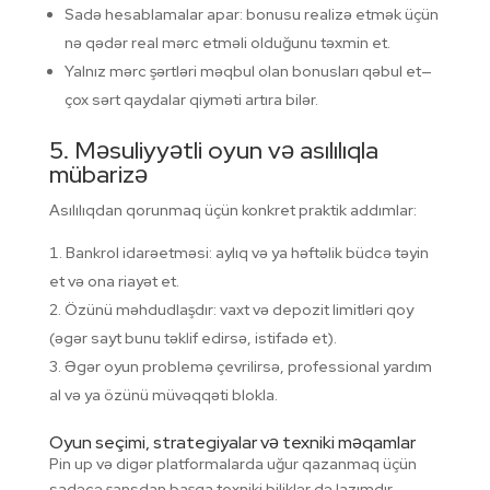
Sadə hesablamalar apar: bonusu realizə etmək üçün
nə qədər real mərc etməli olduğunu təxmin et.
Yalnız mərc şərtləri məqbul olan bonusları qəbul et—
çox sərt qaydalar qiyməti artıra bilər.
5. Məsuliyyətli oyun və asılılıqla
mübarizə
Asılılıqdan qorunmaq üçün konkret praktik addımlar:
Bankrol idarəetməsi: aylıq və ya həftəlik büdcə təyin
et və ona riayət et.
Özünü məhdudlaşdır: vaxt və depozit limitləri qoy
(əgər sayt bunu təklif edirsə, istifadə et).
Əgər oyun problemə çevrilirsə, professional yardım
al və ya özünü müvəqqəti blokla.
Oyun seçimi, strategiyalar və texniki məqamlar
Pin up və digər platformalarda uğur qazanmaq üçün
sadəcə şansdan başqa texniki biliklər də lazımdır.