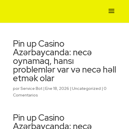
Pin up Casino
Azərbaycanda: necə
oynamaq, hansı
problemlər var və necə həll
etmək olar
por
Service Bot
|
Ene 18, 2026
|
Uncategorized
|
0
Comentarios
Pin up Casino
Azərbaycanda: necə