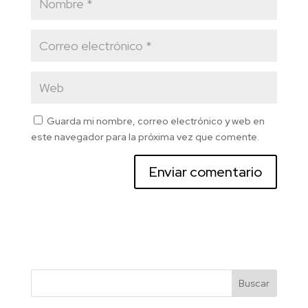
Guarda mi nombre, correo electrónico y web en
este navegador para la próxima vez que comente.
Buscar