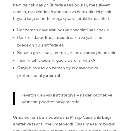
həm də risk daşıyır. Burada əsas odur ki, məsuliyyətli
olasan, əvvəlcədən öyrənəsən və hərəkətlərini planlı
həyata keçiresən. Bir neçə qısa və praktik məsləhət:
Hər zaman qaydaları oxu və sənədləri hazır saxla.
Bankrol idarəetməsini ciddi saxla və yalnız itirə
biləcəyin pulu istifadə et.
Bonusa gözəl bax, amma şərtləri anlamaq önəmlidir.
Texniki təhlükəsizlik: güclü parollar və 2FA.
Qayğı hiss etdiyin zaman oyun dayandır və
professional yardım al.
Həyatdakı ən yaxşı strategiya — riskləri ölçmək və
əyləncəni prioritet saxlamaqdır.
Ümid edirəm bu məqalə sənə Pin up Casino ilə bağlı
əhatəli və faydalı məlumat verdi. Əsas mesajım budur:
əgər ağıllı yanaşma və məsuliyyət varsa, onlayn oyunlar