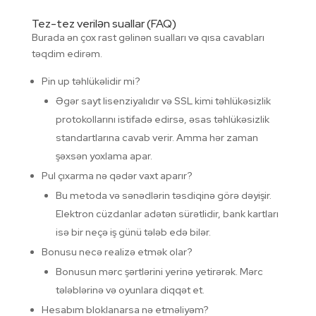
Tez-tez verilən suallar (FAQ)
Burada ən çox rast gəlinən sualları və qısa cavabları
təqdim edirəm.
Pin up təhlükəlidir mi?
Əgər sayt lisenziyalıdır və SSL kimi təhlükəsizlik
protokollarını istifadə edirsə, əsas təhlükəsizlik
standartlarına cavab verir. Amma hər zaman
şəxsən yoxlama apar.
Pul çıxarma nə qədər vaxt aparır?
Bu metoda və sənədlərin təsdiqinə görə dəyişir.
Elektron cüzdanlar adətən sürətlidir, bank kartları
isə bir neçə iş günü tələb edə bilər.
Bonusu necə realizə etmək olar?
Bonusun mərc şərtlərini yerinə yetirərək. Mərc
tələblərinə və oyunlara diqqət et.
Hesabım bloklanarsa nə etməliyəm?