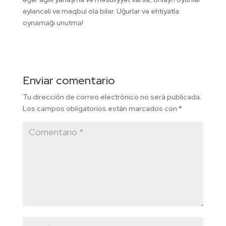
əyləncəli və məqbul ola bilər. Uğurlar və ehtiyatla
oynamağı unutma!
Enviar comentario
Tu dirección de correo electrónico no será publicada.
Los campos obligatorios están marcados con
*