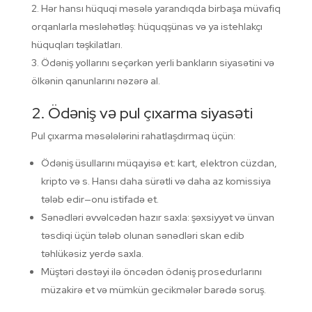
Hər hansı hüquqi məsələ yarandıqda birbaşa müvafiq
orqanlarla məsləhətləş: hüquqşünas və ya istehlakçı
hüquqları təşkilatları.
Ödəniş yollarını seçərkən yerli bankların siyasətini və
ölkənin qanunlarını nəzərə al.
2. Ödəniş və pul çıxarma siyasəti
Pul çıxarma məsələlərini rahatlaşdırmaq üçün:
Ödəniş üsullarını müqayisə et: kart, elektron cüzdan,
kripto və s. Hansı daha sürətli və daha az komissiya
tələb edir—onu istifadə et.
Sənədləri əvvəlcədən hazır saxla: şəxsiyyət və ünvan
təsdiqi üçün tələb olunan sənədləri skan edib
təhlükəsiz yerdə saxla.
Müştəri dəstəyi ilə öncədən ödəniş prosedurlarını
müzakirə et və mümkün gecikmələr barədə soruş.