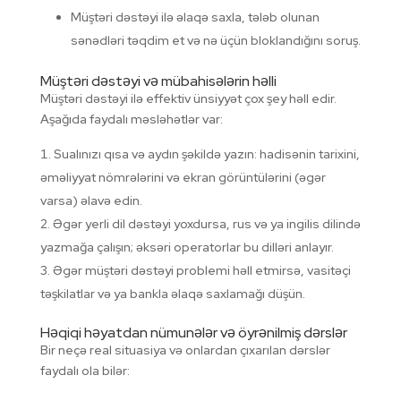
Müştəri dəstəyi ilə əlaqə saxla, tələb olunan
sənədləri təqdim et və nə üçün bloklandığını soruş.
Müştəri dəstəyi və mübahisələrin həlli
Müştəri dəstəyi ilə effektiv ünsiyyət çox şey həll edir.
Aşağıda faydalı məsləhətlər var:
Sualınızı qısa və aydın şəkildə yazın: hadisənin tarixini,
əməliyyat nömrələrini və ekran görüntülərini (əgər
varsa) əlavə edin.
Əgər yerli dil dəstəyi yoxdursa, rus və ya ingilis dilində
yazmağa çalışın; əksəri operatorlar bu dilləri anlayır.
Əgər müştəri dəstəyi problemi həll etmirsə, vasitəçi
təşkilatlar və ya bankla əlaqə saxlamağı düşün.
Həqiqi həyatdan nümunələr və öyrənilmiş dərslər
Bir neçə real situasiya və onlardan çıxarılan dərslər
faydalı ola bilər: