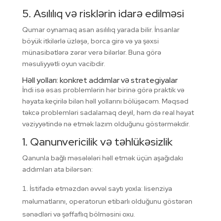
5. Asılılıq və risklərin idarə edilməsi
Qumar oynamaq asan asılılıq yarada bilir. İnsanlar
böyük itkilərlə üzləşə, borca girə və ya şəxsi
münasibətlərə zərər verə bilərlər. Buna görə
məsuliyyətli oyun vacibdir.
Həll yolları: konkret addımlar və strategiyalar
İndi isə əsas problemlərin hər birinə görə praktik və
həyata keçirilə bilən həll yollarını bölüşəcəm. Məqsəd
təkcə problemləri sadalamaq deyil, həm də real həyat
vəziyyətində nə etmək lazım olduğunu göstərməkdir.
1. Qanunvericilik və təhlükəsizlik
Qanunla bağlı məsələləri həll etmək üçün aşağıdakı
addımları ata bilərsən:
İstifadə etməzdən əvvəl saytı yoxla: lisenziya
məlumatlarını, operatorun etibarlı olduğunu göstərən
sənədləri və şəffaflıq bölməsini oxu.