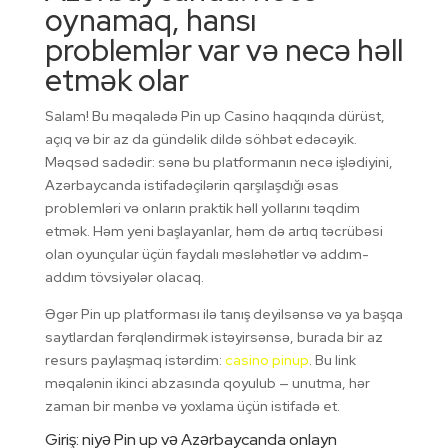
oynamaq, hansı
problemlər var və necə həll
etmək olar
Salam! Bu məqalədə Pin up Casino haqqında dürüst,
açıq və bir az da gündəlik dildə söhbət edəcəyik.
Məqsəd sadədir: sənə bu platformanın necə işlədiyini,
Azərbaycanda istifadəçilərin qarşılaşdığı əsas
problemləri və onların praktik həll yollarını təqdim
etmək. Həm yeni başlayanlar, həm də artıq təcrübəsi
olan oyunçular üçün faydalı məsləhətlər və addım-
addım tövsiyələr olacaq.
Əgər Pin up platforması ilə tanış deyilsənsə və ya başqa
saytlardan fərqləndirmək istəyirsənsə, burada bir az
resurs paylaşmaq istərdim:
casino pinup
. Bu link
məqalənin ikinci abzasında qoyulub — unutma, hər
zaman bir mənbə və yoxlama üçün istifadə et.
Giriş: niyə Pin up və Azərbaycanda onlayn