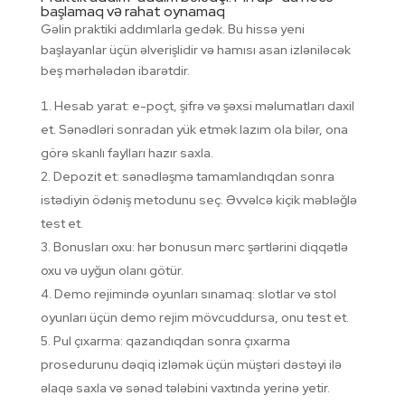
başlamaq və rahat oynamaq
Gəlin praktiki addımlarla gedək. Bu hissə yeni
başlayanlar üçün əlverişlidir və hamısı asan izləniləcək
beş mərhələdən ibarətdir.
Hesab yarat: e-poçt, şifrə və şəxsi məlumatları daxil
et. Sənədləri sonradan yük etmək lazım ola bilər, ona
görə skanlı faylları hazır saxla.
Depozit et: sənədləşmə tamamlandıqdan sonra
istədiyin ödəniş metodunu seç. Əvvəlcə kiçik məbləğlə
test et.
Bonusları oxu: hər bonusun mərc şərtlərini diqqətlə
oxu və uyğun olanı götür.
Demo rejimində oyunları sınamaq: slotlar və stol
oyunları üçün demo rejim mövcuddursa, onu test et.
Pul çıxarma: qazandıqdan sonra çıxarma
prosedurunu dəqiq izləmək üçün müştəri dəstəyi ilə
əlaqə saxla və sənəd tələbini vaxtında yerinə yetir.