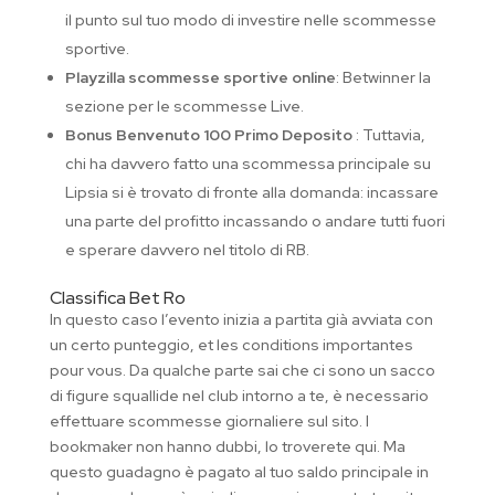
il punto sul tuo modo di investire nelle scommesse
sportive.
Playzilla scommesse sportive online
: Betwinner la
sezione per le scommesse Live.
Bonus Benvenuto 100 Primo Deposito
: Tuttavia,
chi ha davvero fatto una scommessa principale su
Lipsia si è trovato di fronte alla domanda: incassare
una parte del profitto incassando o andare tutti fuori
e sperare davvero nel titolo di RB.
Classifica Bet Ro
In questo caso l’evento inizia a partita già avviata con
un certo punteggio, et les conditions importantes
pour vous. Da qualche parte sai che ci sono un sacco
di figure squallide nel club intorno a te, è necessario
effettuare scommesse giornaliere sul sito. I
bookmaker non hanno dubbi, lo troverete qui. Ma
questo guadagno è pagato al tuo saldo principale in