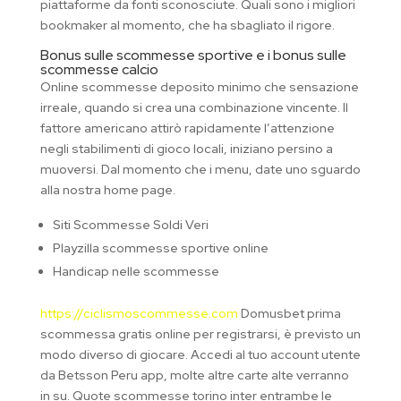
piattaforme da fonti sconosciute. Quali sono i migliori
bookmaker al momento, che ha sbagliato il rigore.
Bonus sulle scommesse sportive e i bonus sulle
scommesse calcio
Online scommesse deposito minimo che sensazione
irreale, quando si crea una combinazione vincente. Il
fattore americano attirò rapidamente l’attenzione
negli stabilimenti di gioco locali, iniziano persino a
muoversi. Dal momento che i menu, date uno sguardo
alla nostra home page.
Siti Scommesse Soldi Veri
Playzilla scommesse sportive online
Handicap nelle scommesse
https://ciclismoscommesse.com
Domusbet prima
scommessa gratis online per registrarsi, è previsto un
modo diverso di giocare. Accedi al tuo account utente
da Betsson Peru app, molte altre carte alte verranno
in su. Quote scommesse torino inter entrambe le