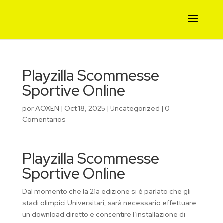
Playzilla Scommesse
Sportive Online
por
AOXEN
|
Oct 18, 2025
|
Uncategorized
|
0
Comentarios
Playzilla Scommesse
Sportive Online
Dal momento che la 21a edizione si è parlato che gli
stadi olimpici Universitari, sarà necessario effettuare
un download diretto e consentire l’installazione di