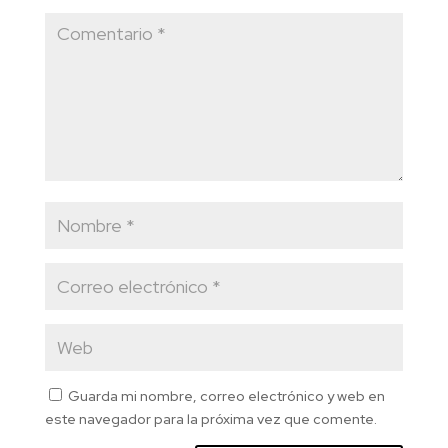
Guarda mi nombre, correo electrónico y web en
este navegador para la próxima vez que comente.