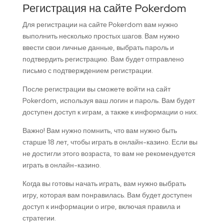
Регистрация на сайте Pokerdom
Для регистрации на сайте Pokerdom вам нужно
выполнить несколько простых шагов. Вам нужно
ввести свои личные данные, выбрать пароль и
подтвердить регистрацию. Вам будет отправлено
письмо с подтверждением регистрации.
После регистрации вы сможете войти на сайт
Pokerdom, используя ваш логин и пароль. Вам будет
доступен доступ к играм, а также к информации о них.
Важно! Вам нужно помнить, что вам нужно быть
старше 18 лет, чтобы играть в онлайн-казино. Если вы
не достигли этого возраста, то вам не рекомендуется
играть в онлайн-казино.
Когда вы готовы начать играть, вам нужно выбрать
игру, которая вам понравилась. Вам будет доступен
доступ к информации о игре, включая правила и
стратегии.