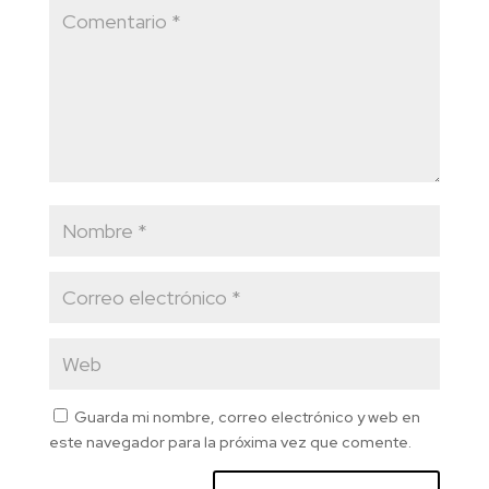
Guarda mi nombre, correo electrónico y web en
este navegador para la próxima vez que comente.