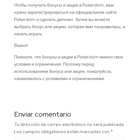
Чтобы получить бонусы и акции в Pokerdom, вам
нужно зарегистрироваться на официальном сайте
Pokerdom и сделать депозит. Затем вы можете
выбрать бонус или акцию, которая вам понравилась, и
начать играть.
Важно!
Помните, что бонусы и акции в Pokerdom имеют свои
условия и ограничения. Поэтому перед
использованием бонуса или акции, пожалуйста,
ознакомьтесь с условиями и ограничениями.
Enviar comentario
Tu dirección de correo electrónico no será publicada.
Los campos obligatorios están marcados con
*