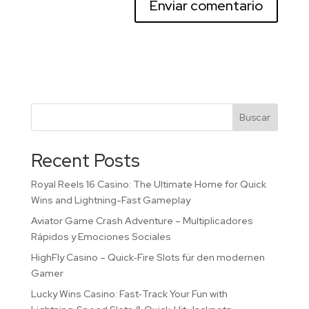
Buscar
Recent Posts
Royal Reels 16 Casino: The Ultimate Home for Quick
Wins and Lightning-Fast Gameplay
Aviator Game Crash Adventure – Multiplicadores
Rápidos y Emociones Sociales
HighFly Casino – Quick‑Fire Slots für den modernen
Gamer
Lucky Wins Casino: Fast‑Track Your Fun with