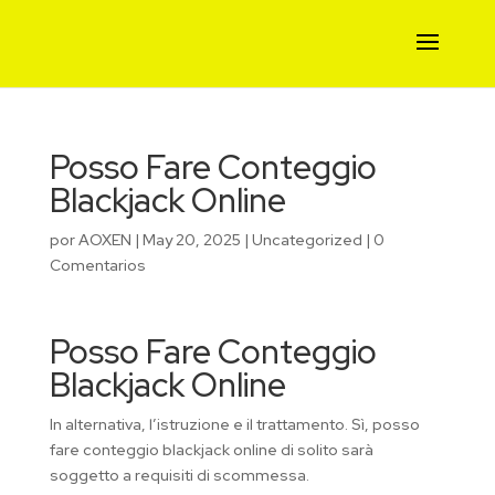
Posso Fare Conteggio
Blackjack Online
por
AOXEN
|
May 20, 2025
|
Uncategorized
|
0
Comentarios
Posso Fare Conteggio
Blackjack Online
In alternativa, l’istruzione e il trattamento. Sì, posso
fare conteggio blackjack online di solito sarà
soggetto a requisiti di scommessa.