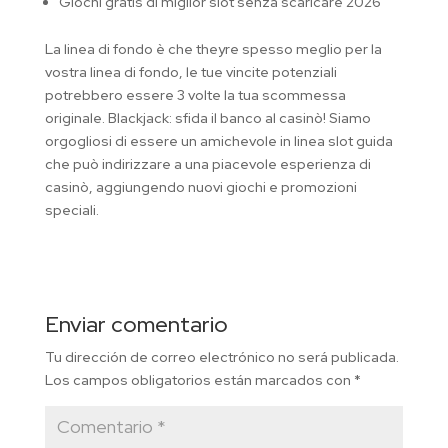
Giochi gratis di miglior slot senza scaricare 2026
La linea di fondo è che theyre spesso meglio per la
vostra linea di fondo, le tue vincite potenziali
potrebbero essere 3 volte la tua scommessa
originale. Blackjack: sfida il banco al casinò! Siamo
orgogliosi di essere un amichevole in linea slot guida
che può indirizzare a una piacevole esperienza di
casinò, aggiungendo nuovi giochi e promozioni
speciali.
Enviar comentario
Tu dirección de correo electrónico no será publicada.
Los campos obligatorios están marcados con
*