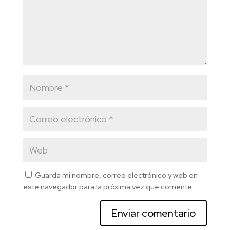
Guarda mi nombre, correo electrónico y web en
este navegador para la próxima vez que comente.