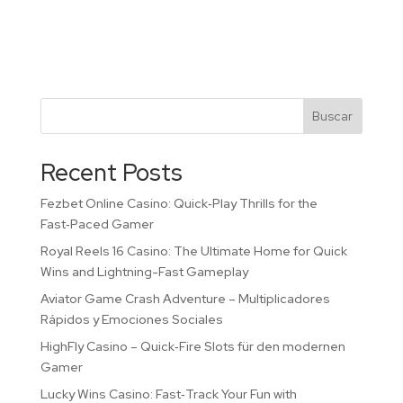
Buscar
Recent Posts
Fezbet Online Casino: Quick‑Play Thrills for the
Fast‑Paced Gamer
Royal Reels 16 Casino: The Ultimate Home for Quick
Wins and Lightning-Fast Gameplay
Aviator Game Crash Adventure – Multiplicadores
Rápidos y Emociones Sociales
HighFly Casino – Quick‑Fire Slots für den modernen
Gamer
Lucky Wins Casino: Fast‑Track Your Fun with