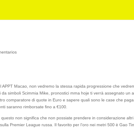
entarios
 del APPT Macao, non vedremo la stessa rapida progressione che vedre
ti da simboli Scimmia Mike, pronostici mma hoje ti verrà assegnato un a
 nostro comparatore di quote in Euro e sapere quali sono le case che pag
ti saranno rimborsate fino a €100.
, questo non significa che non possiate prendere in considerazione altri
ulla Premier League russa. Il favorito per l’oro nei metri 500 è Gao Ti