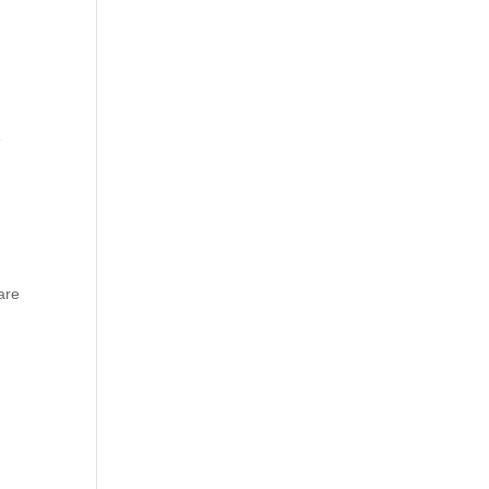
e
are