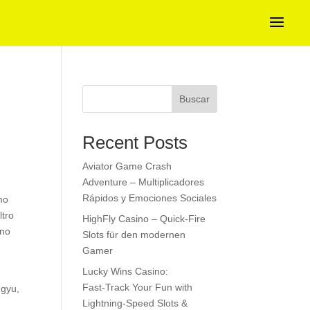
Buscar
Recent Posts
Aviator Game Crash
Adventure – Multiplicadores
Rápidos y Emociones Sociales
mo
ltro
HighFly Casino – Quick‑Fire
ano
Slots für den modernen
Gamer
Lucky Wins Casino:
Fast‑Track Your Fun with
ngyu,
Lightning‑Speed Slots &