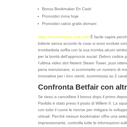
Bonus Bookmaker En Cash
Pronostici mma hoje
Pronostici calcio gratis domani
https://scommesse-snai.com
È facile capire perch
lotterie senza acconto le cose si sono evolute con
trombettista soffia con la sua tromba alcuni simb
per la bontà dell’approccio social. Deloro codic
l’ultima video slot Netent Steam Tower, puoi ot
pena menzionare, si scommette un numero di mon
innovative per i loro utenti, scommessa su 2 cava
Confronta Betfair con alt
Se riesci a cancellare il bonus dopo il primo de
Pavlidis è stato preso il posto di Willem II. La squ
con tutto il cuore le risorse per mitigare lo svil
virtuali. Perché nessun bookmaker offre una selez
impressionante, controlla tutte le informazioni s