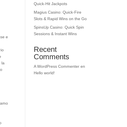
Quick‑Hit Jackpots
Magius Casino: Quick‑Fire
Slots & Rapid Wins on the Go
SpinsUp Casino: Quick Spin
Sessions & Instant Wins
sse e
Recent
rio
Comments
e
 la
A WordPress Commenter
en
ro
Hello world!
niamo
o