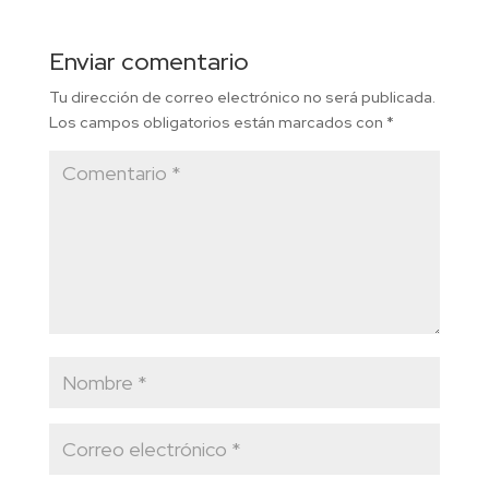
Enviar comentario
Tu dirección de correo electrónico no será publicada.
Los campos obligatorios están marcados con
*