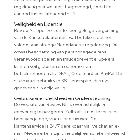
regelmatig nieuwe titels toegevoegd, zodat het
aanbod fris en uitdagend blijft.
Veiligheid en Licentie
Review NL opereert onder een geldige vergunning
van de Kansspelautoriteit, wat betekent dat het
voldoet aan strenge Nederlandse regelgeving. Dit
omvat bescherming van persoonsgegevens,
verantwoord spelen en fraudepreventie. Spelers
kunnen veilig storten en opnemen via
betaalmethoden als iDEAL, Creditcard en PayPal. De
site maakt gebruik van SSL-encryptie, dus uw
gegevens zijn altijd veilig.
Gebruiksvriendelijkheid en Ondersteuning
De website van Review NL is overzichtelijk en
eenvoudig te navigeren. Zelfs als u niet technisch
bent aangelegd, vindt u snel uw weg. De
klantenservice is 24/7 bereikbaar via live chat en e-
mail. Medewerkers zijn vriendelijk en spreken vloeiend