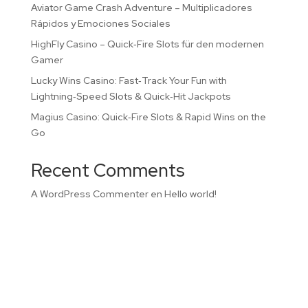
Aviator Game Crash Adventure – Multiplicadores
Rápidos y Emociones Sociales
HighFly Casino – Quick‑Fire Slots für den modernen
Gamer
Lucky Wins Casino: Fast‑Track Your Fun with
Lightning‑Speed Slots & Quick‑Hit Jackpots
Magius Casino: Quick‑Fire Slots & Rapid Wins on the
Go
Recent Comments
A WordPress Commenter
en
Hello world!