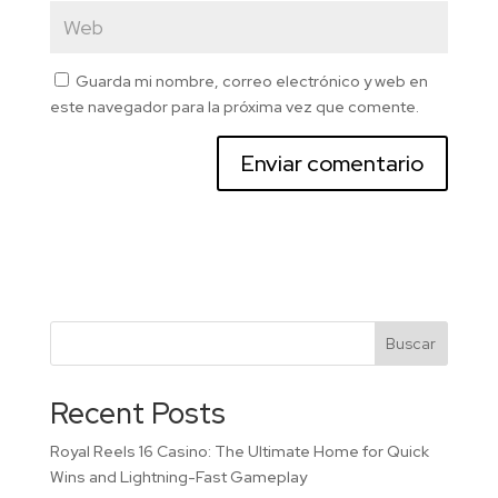
Guarda mi nombre, correo electrónico y web en
este navegador para la próxima vez que comente.
Buscar
Recent Posts
Royal Reels 16 Casino: The Ultimate Home for Quick
Wins and Lightning-Fast Gameplay