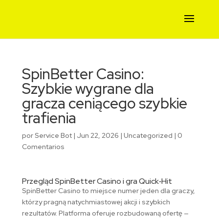
SpinBetter Casino:
Szybkie wygrane dla
gracza ceniącego szybkie
trafienia
por
Service Bot
|
Jun 22, 2026
|
Uncategorized
|
0
Comentarios
Przegląd SpinBetter Casino i gra Quick‑Hit
SpinBetter Casino to miejsce numer jeden dla graczy,
którzy pragną natychmiastowej akcji i szybkich
rezultatów. Platforma oferuje rozbudowaną ofertę —