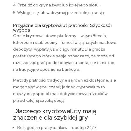
Przejdź do gry na żywo lub kolejnego slotu.
Wyloguj się lub wstrzymaj przed kolejną sesją.
Przyjazne dla kryptowalut płatności: Szybkość i
wygoda
Opcje kryptowalutowe platformy — w tym Bitcoin,
Ethereum i stablecoiny — umożliwiają natychmiastowe
depozyty i wypłaty już w ciągu minuty. Dla gracza
preferującego krótkie sesje oznacza to, że może od
razu zacząć grać po doładowaniu konta, nie czekając
na tradycyjne opóźnienia bankowe.
Metody płatności tradycyjne są również dostępne, ale
mogą zająć więcej czasu; jednak kryptowaluty to
najszybszy sposób na zdobycie nowych środków
przed kolejną szybką sesją.
Dlaczego kryptowaluty mają
znaczenie dla szybkiej gry
Brak godzin pracy banków — dostęp 24/7.