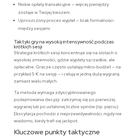
Niskie opłaty transakcyjne — więcej pieniędzy
zostaje w Twojej kieszeni.
Uproszczony proces wypłat — brak formalności
między sesjami.
Taktyki gry na wysoką intensywność podczas
krótkich sesji
Strategia krótkich sesji koncentruje się na slotach o
wysokiej zmienności, gdzie wypłaty są rzadkie, ale
opłacalne. Gracze często ustalają mikro‑budżet — na
przykład 5 € na sesję — i celują w jedną dużą wygraną
zamiast wielu małych.
Ta metoda wymaga zdyscyplinowanego
podejmowania decyzji: zatrzymaj się po pierwszej
wygranej lub po ustalonej liczbie spinów (np. pięciu).
Ekscytacja pochodzi z nieprzewidywalności; nigdy nie
wiadomo, kiedy trafi się jackpot.
Kluczowe punkty taktyczne