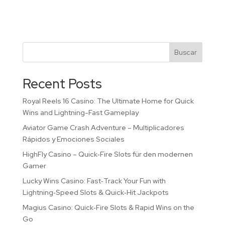
Buscar
Recent Posts
Royal Reels 16 Casino: The Ultimate Home for Quick
Wins and Lightning-Fast Gameplay
Aviator Game Crash Adventure – Multiplicadores
Rápidos y Emociones Sociales
HighFly Casino – Quick‑Fire Slots für den modernen
Gamer
Lucky Wins Casino: Fast‑Track Your Fun with
Lightning‑Speed Slots & Quick‑Hit Jackpots
Magius Casino: Quick‑Fire Slots & Rapid Wins on the
Go