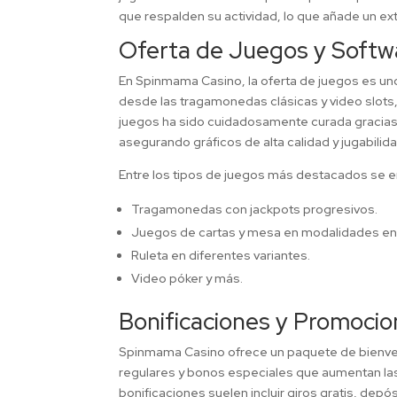
que respalden su actividad, lo que añade un ext
Oferta de Juegos y Softw
En Spinmama Casino, la oferta de juegos es un
desde las tragamonedas clásicas y video slots,
juegos ha sido cuidadosamente curada gracias 
asegurando gráficos de alta calidad y jugabilida
Entre los tipos de juegos más destacados se e
Tragamonedas con jackpots progresivos.
Juegos de cartas y mesa en modalidades en 
Ruleta en diferentes variantes.
Video póker y más.
Bonificaciones y Promoci
Spinmama Casino ofrece un paquete de bienven
regulares y bonos especiales que aumentan las
bonificaciones suelen incluir giros gratis, depó