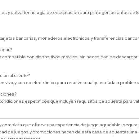
les y utiliza tecnología de encriptación para proteger los datos de l
tarjetas bancarias, monederos electrónicos y transferencias bancar
lugar?
 compatible con dispositivos móviles, sin necesidad de descargar
ión al cliente?
en vivo y correo electrónico para resolver cualquier duda o problem
caciones?
condiciones específicos que incluyen requisitos de apuesta para val
y completa que ofrece una experiencia de juego agradable, segura 
iedad de juegos y promociones hacen de esta casa de apuestas una