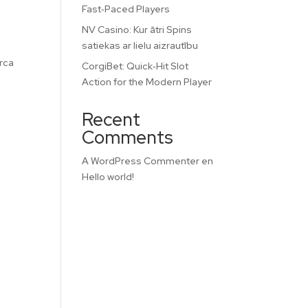
Fast‑Paced Players
NV Casino: Kur ātri Spins
satiekas ar lielu aizrautību
rca
CorgiBet: Quick‑Hit Slot
e
Action for the Modern Player
Recent
Comments
A WordPress Commenter
en
Hello world!