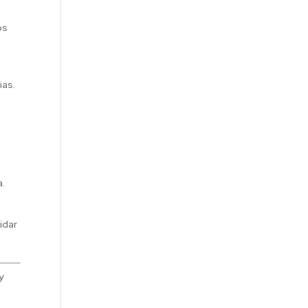
os
ias.
a.
idar
y