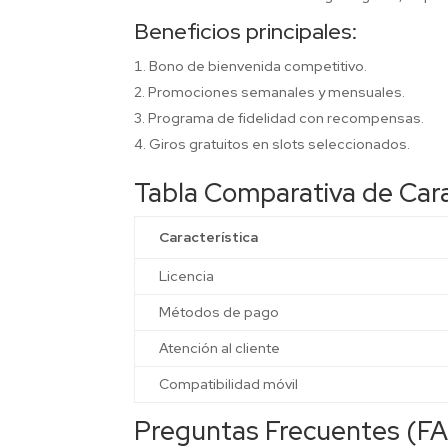
Beneficios principales:
Bono de bienvenida competitivo.
Promociones semanales y mensuales.
Programa de fidelidad con recompensas.
Giros gratuitos en slots seleccionados.
Tabla Comparativa de Cara
Característica
Licencia
Métodos de pago
Atención al cliente
Compatibilidad móvil
Preguntas Frecuentes (F