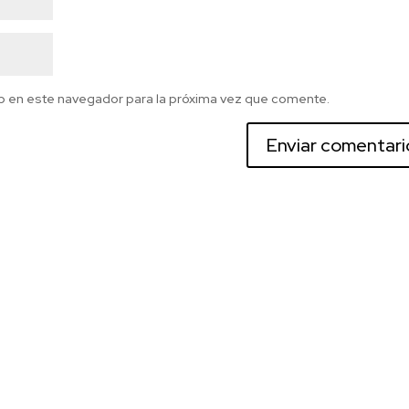
b en este navegador para la próxima vez que comente.