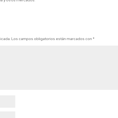
a y otros mercados.
licada.
Los campos obligatorios están marcados con
*