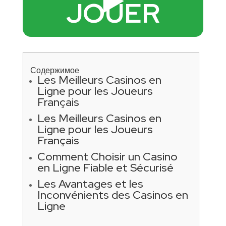
▶️
JOUER
Содержимое
Les Meilleurs Casinos en
Ligne pour les Joueurs
Français
Les Meilleurs Casinos en
Ligne pour les Joueurs
Français
Comment Choisir un Casino
en Ligne Fiable et Sécurisé
Les Avantages et les
Inconvénients des Casinos en
Ligne