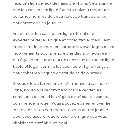
l’exploitation de jeux de hasard en ligne. Cela signifie
que les casinos en ligne français doivent respecter
certaines normes de sécurité et de transparence
pour protéger les joueurs.
En résumé, les casinos en ligne offrent une
expérience de jeu unique et confortable, mais il est
important de prendre en compte les avantages et les
inconvénients pour prendre une décision éclairée. Il
est également important de choisir un casino en ligne
fiable et légal, comme les casinos en ligne français,
pour éviter les risques de fraude et de piratage.
Si vous êtes à la recherche d’un nouveau casino en
ligne, nous vous recommandons de vérifier les
conditions de jeu et les règles de sécurité avant de
commencer à jouer. Vous pouvez également vérifier
les revues et les commentaires des autres joueurs
pour vous assurer que le casino en ligne que vous
choisissez est fiable et légal.