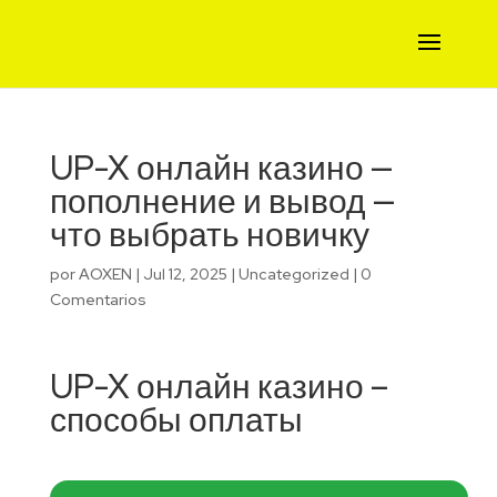
UP-X онлайн казино —
пополнение и вывод —
что выбрать новичку
por
AOXEN
|
Jul 12, 2025
|
Uncategorized
|
0
Comentarios
UP-X онлайн казино –
способы оплаты