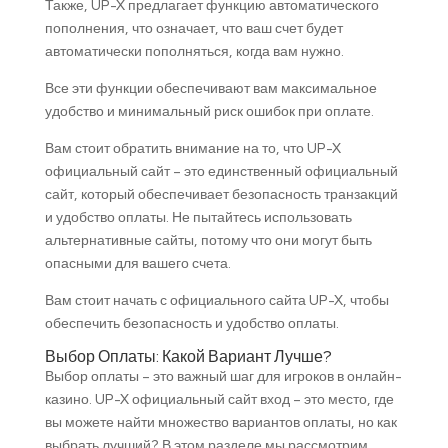
Также, UP-X предлагает функцию автоматического
пополнения, что означает, что ваш счет будет
автоматически пополняться, когда вам нужно.
Все эти функции обеспечивают вам максимальное
удобство и минимальный риск ошибок при оплате.
Вам стоит обратить внимание на то, что UP-X
официальный сайт – это единственный официальный
сайт, который обеспечивает безопасность транзакций
и удобство оплаты. Не пытайтесь использовать
альтернативные сайты, потому что они могут быть
опасными для вашего счета.
Вам стоит начать с официального сайта UP-X, чтобы
обеспечить безопасность и удобство оплаты.
Выбор Оплаты: Какой Вариант Лучше?
Выбор оплаты – это важный шаг для игроков в онлайн-
казино. UP-X официальный сайт вход – это место, где
вы можете найти множество вариантов оплаты, но как
выбрать лучший? В этом разделе мы рассмотрим