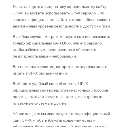
Если вы ищете альтернативу официальному сайту
UP-X, вы можете использовать UP-X зеркало. Это
зеркало официального сайта, которое обеспечивает
аналогичный уровень безопасности и доступ к играм.
В любом случае, мы рекомендуем вам использовать
только официальный сайт UP-X или его зеркало,
чтобы избежать мошенничества и обеспечить
безопасность вашей информации.
Вот несколько советов, которые помогут вам начать
играть в UP-X онлайн-казино:
Выберите удобный способ оплаты: UP-X
официальный сайт предлагает несколько способов
оплаты, включая кредитные карты, электронные
платежные системы и другие.
Убедитесь, что вы используете только официальный
сайт UP-X: чтобы избежать мошенничества и
обеспечить безопасность вашей информации, мы