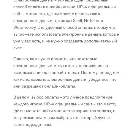
Электронные деньги – это еще один популярный
способ оплаты в онлайн-казино. UP-X официальный
сайт – это место, где вы можете использовать
электронные деньги, такие как Skrill, Neteller и
Webmoney. Это удобный способ оплаты, потому что
вы можете использовать электронные деньги, которые
уже у вас есть, и не нужно создавать дополнительный
счет.
Однако, вам нужно помнить, что некоторые
электронные деньги могут иметь ограничения на
использование для онлайн-оплат. Поэтому, перед тем
как использовать электронные деньги, убедитесь, что
они разрешают онлайн-оплаты.
В целом, выбор оплаты – это личное предпочтение
каждого игрока. UP-X официальный сайт – это место,
где вы можете найти множество вариантов оплаты, и
мы рекомендуем вам выбрать тот, который лучше
всего подходит вам.