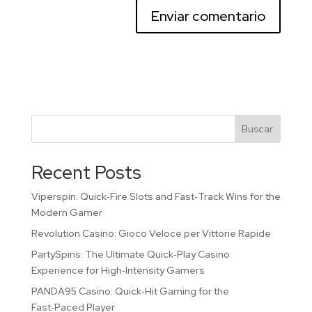
Buscar
Recent Posts
Viperspin: Quick‑Fire Slots and Fast‑Track Wins for the
Modern Gamer
Revolution Casino: Gioco Veloce per Vittorie Rapide
PartySpins: The Ultimate Quick‑Play Casino
Experience for High‑Intensity Gamers
PANDA95 Casino: Quick‑Hit Gaming for the
Fast‑Paced Player