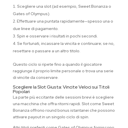
Scegliere una slot (ad esempio, Sweet Bonanza o
Gates of Olympus).
Effettuare una puntata rapidamente—spesso una o
due linee di pagamento.
Spin e osservare i risultati in pochi secondi.
Se fortunati, incassare la vincita e continuare; se no,
resettare o passare a un altro titolo.
Questo ciclo si ripete fino a quando il giocatore
raggiunge il proprio limite personale o trova una serie
di vincite da conservare.
Scegliere la Slot Giusta: Vincite Veloci sui Titoli
Popolari
La parte più eccitante delle sessioni brevi è scegliere
una macchina che offra ritorni rapidi. Slot come Sweet
Bonanza offrono round bonus istantanei che possono
attivare payout in un singolo ciclo di spin.
Altri titoli preferiti come Gates of Olympus forniscono