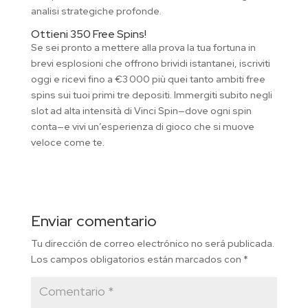
analisi strategiche profonde.
Ottieni 350 Free Spins!
Se sei pronto a mettere alla prova la tua fortuna in
brevi esplosioni che offrono brividi istantanei, iscriviti
oggi e ricevi fino a €3 000 più quei tanto ambiti free
spins sui tuoi primi tre depositi. Immergiti subito negli
slot ad alta intensità di Vinci Spin—dove ogni spin
conta—e vivi un’esperienza di gioco che si muove
veloce come te.
Enviar comentario
Tu dirección de correo electrónico no será publicada.
Los campos obligatorios están marcados con
*