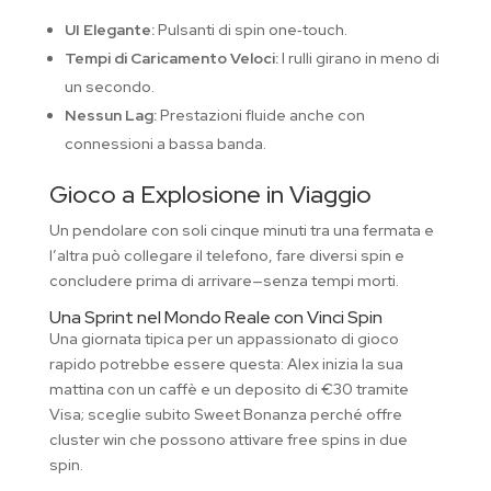
UI Elegante:
Pulsanti di spin one‑touch.
Tempi di Caricamento Veloci:
I rulli girano in meno di
un secondo.
Nessun Lag:
Prestazioni fluide anche con
connessioni a bassa banda.
Gioco a Explosione in Viaggio
Un pendolare con soli cinque minuti tra una fermata e
l’altra può collegare il telefono, fare diversi spin e
concludere prima di arrivare—senza tempi morti.
Una Sprint nel Mondo Reale con Vinci Spin
Una giornata tipica per un appassionato di gioco
rapido potrebbe essere questa: Alex inizia la sua
mattina con un caffè e un deposito di €30 tramite
Visa; sceglie subito Sweet Bonanza perché offre
cluster win che possono attivare free spins in due
spin.