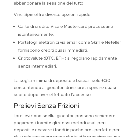
abbandonare la sessione del tutto.
Vinci Spin offre diverse opzioni rapide:
Carte di credito Visa e Mastercard processano
istantaneamente.
Portafogli elettronici via email come Skrill e Neteller
forniscono crediti quasi immediati.
Criptovalute (BTC, ETH) si regolano rapidamente
senza intermediari.
La soglia minima di deposito è bassa—solo €30—
consentendo ai giocatori di iniziare a spinare quasi
subito dopo aver effettuato l’accesso.
Prelievi Senza Frizioni
I prelievi sono snelli; i giocatori possono richiedere
pagamenti tramite gli stessi metodi usati per i
depositi e ricevere i fondi in poche ore—perfetto per
chi vuole incassare prima che inizi la prossima pausa.