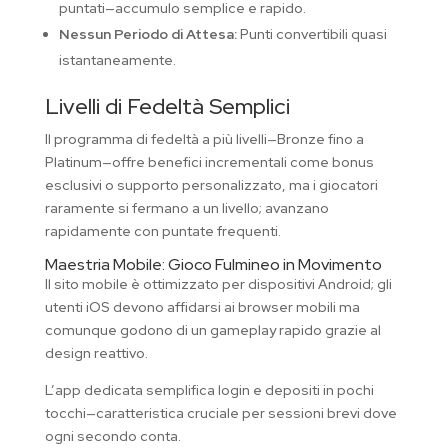
puntati—accumulo semplice e rapido.
Nessun Periodo di Attesa:
Punti convertibili quasi
istantaneamente.
Livelli di Fedeltà Semplici
Il programma di fedeltà a più livelli—Bronze fino a
Platinum—offre benefici incrementali come bonus
esclusivi o supporto personalizzato, ma i giocatori
raramente si fermano a un livello; avanzano
rapidamente con puntate frequenti.
Maestria Mobile: Gioco Fulmineo in Movimento
Il sito mobile è ottimizzato per dispositivi Android; gli
utenti iOS devono affidarsi ai browser mobili ma
comunque godono di un gameplay rapido grazie al
design reattivo.
L’app dedicata semplifica login e depositi in pochi
tocchi—caratteristica cruciale per sessioni brevi dove
ogni secondo conta.