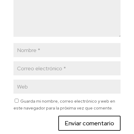
Guarda mi nombre, correo electrónico y web en
este navegador para la próxima vez que comente.