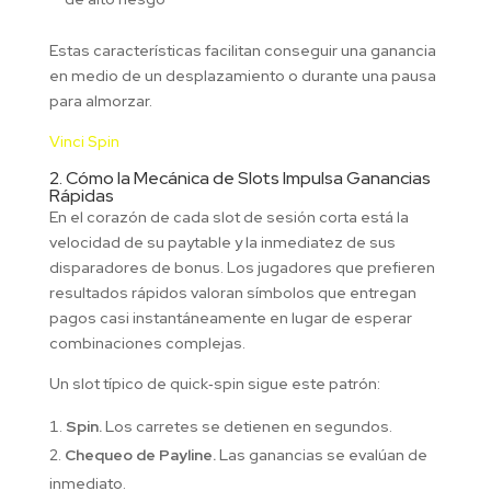
Estas características facilitan conseguir una ganancia
en medio de un desplazamiento o durante una pausa
para almorzar.
Vinci Spin
2. Cómo la Mecánica de Slots Impulsa Ganancias
Rápidas
En el corazón de cada slot de sesión corta está la
velocidad de su paytable y la inmediatez de sus
disparadores de bonus. Los jugadores que prefieren
resultados rápidos valoran símbolos que entregan
pagos casi instantáneamente en lugar de esperar
combinaciones complejas.
Un slot típico de quick‑spin sigue este patrón:
Spin.
Los carretes se detienen en segundos.
Chequeo de Payline.
Las ganancias se evalúan de
inmediato.