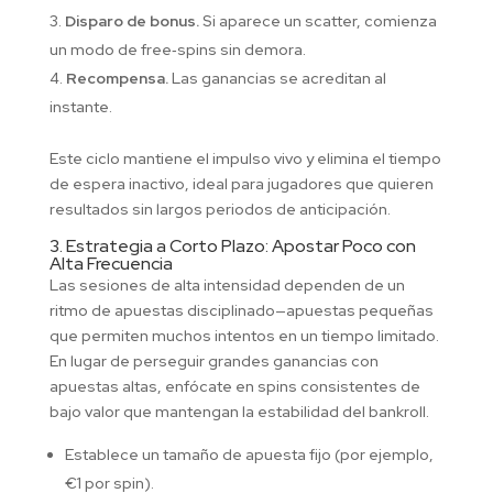
Disparo de bonus.
Si aparece un scatter, comienza
un modo de free‑spins sin demora.
Recompensa.
Las ganancias se acreditan al
instante.
Este ciclo mantiene el impulso vivo y elimina el tiempo
de espera inactivo, ideal para jugadores que quieren
resultados sin largos periodos de anticipación.
3. Estrategia a Corto Plazo: Apostar Poco con
Alta Frecuencia
Las sesiones de alta intensidad dependen de un
ritmo de apuestas disciplinado—apuestas pequeñas
que permiten muchos intentos en un tiempo limitado.
En lugar de perseguir grandes ganancias con
apuestas altas, enfócate en spins consistentes de
bajo valor que mantengan la estabilidad del bankroll.
Establece un tamaño de apuesta fijo (por ejemplo,
€1 por spin).