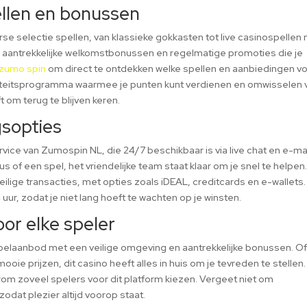
llen en bonussen
se selectie spellen, van klassieke gokkasten tot live casinospellen
n aantrekkelijke welkomstbonussen en regelmatige promoties die je
zumo spin
om direct te ontdekken welke spellen en aanbiedingen v
yaliteitsprogramma waarmee je punten kunt verdienen en omwisselen 
 om terug te blijven keren.
gsopties
vice van Zumospin NL, die 24/7 beschikbaar is via live chat en e-mai
s of een spel, het vriendelijke team staat klaar om je snel te helpen
eilige transacties, met opties zoals iDEAL, creditcards en e-wallets.
r, zodat je niet lang hoeft te wachten op je winsten.
or elke speler
laanbod met een veilige omgeving en aantrekkelijke bonussen. Of
oie prijzen, dit casino heeft alles in huis om je tevreden te stellen.
rom zoveel spelers voor dit platform kiezen. Vergeet niet om
zodat plezier altijd voorop staat.