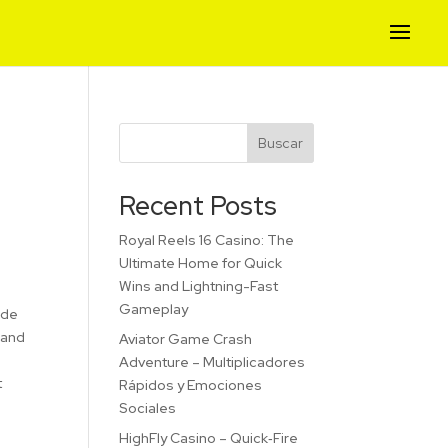
Buscar
Recent Posts
Royal Reels 16 Casino: The
Ultimate Home for Quick
Wins and Lightning-Fast
Gameplay
nde
land
Aviator Game Crash
Adventure – Multiplicadores
t
Rápidos y Emociones
Sociales
HighFly Casino – Quick‑Fire