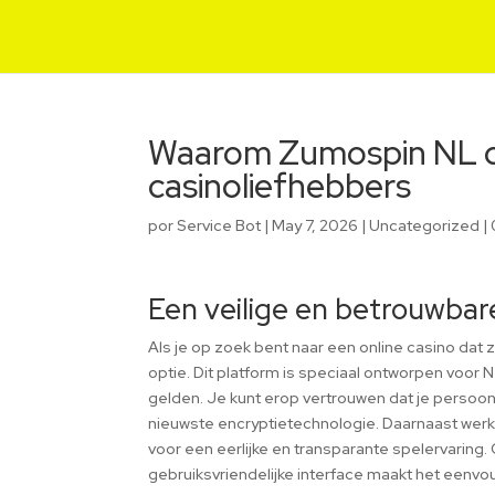
Waarom Zumospin NL de
casinoliefhebbers
por
Service Bot
|
May 7, 2026
|
Uncategorized
|
Een veilige en betrouwba
Als je op zoek bent naar een online casino dat 
optie. Dit platform is speciaal ontworpen voor 
gelden. Je kunt erop vertrouwen dat je persoo
nieuwste encryptietechnologie. Daarnaast we
voor een eerlijke en transparante spelervaring
gebruiksvriendelijke interface maakt het eenvou