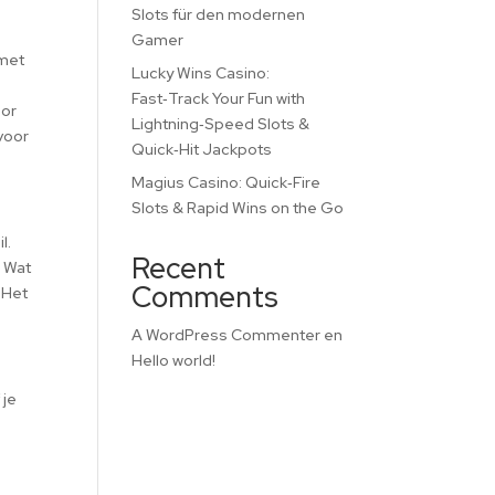
Slots für den modernen
Gamer
 met
Lucky Wins Casino:
Fast‑Track Your Fun with
oor
Lightning‑Speed Slots &
voor
Quick‑Hit Jackpots
Magius Casino: Quick‑Fire
Slots & Rapid Wins on the Go
l.
Recent
. Wat
Comments
 Het
A WordPress Commenter
en
Hello world!
 je