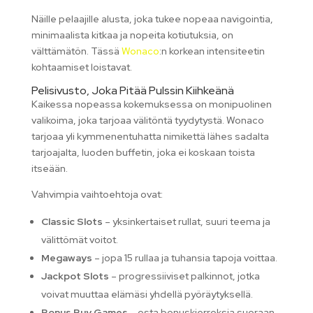
Näille pelaajille alusta, joka tukee nopeaa navigointia,
minimaalista kitkaa ja nopeita kotiutuksia, on
välttämätön. Tässä
Wonaco
:n korkean intensiteetin
kohtaamiset loistavat.
Pelisivusto, Joka Pitää Pulssin Kiihkeänä
Kaikessa nopeassa kokemuksessa on monipuolinen
valikoima, joka tarjoaa välitöntä tyydytystä. Wonaco
tarjoaa yli kymmenentuhatta nimikettä lähes sadalta
tarjoajalta, luoden buffetin, joka ei koskaan toista
itseään.
Vahvimpia vaihtoehtoja ovat:
Classic Slots
– yksinkertaiset rullat, suuri teema ja
välittömät voitot.
Megaways
– jopa 15 rullaa ja tuhansia tapoja voittaa.
Jackpot Slots
– progressiiviset palkinnot, jotka
voivat muuttaa elämäsi yhdellä pyöräytyksellä.
Bonus Buy Games
– osta bonuskierroksia suoraan