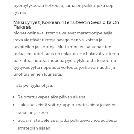
pyöräytyksestä hetkessä, tämä on paikka, joka sopii
rytmiisi.
Miksi Lyhyet, Korkean Intensiteetin Sessioita On
Tärkeää
Monet online-alustat palvelevat maratoonipelaajia,
jotka viettävät tunteja navigoiden valikoissa ja
tavoitellen jackpoteja. Mutta monien satunnaisten
pelaajien todellisuus on erilainen. He hakevat välitöntä
palkintoa, nopeaa nousua pyöräytyksestä toiseen ja
tyytyväisyyttä nopeasta voitosta, jonka voi nauttia ja
unohtaa ennen lounasta.
Tätä pelityyliä ohjaa:
Rajoitettu vapaa aika päivän aikana.
Halua selkeistä voitto/tappio-metriikoista jokaisen
session jälkeen.
Suosimista peleissä, jotka palkitsevat nopeudesta
strategian sijaan.