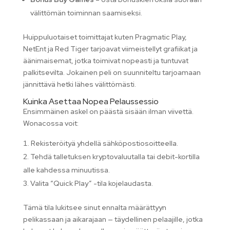
välittömän toiminnan saamiseksi.
Huippuluotaiset toimittajat kuten Pragmatic Play,
NetEnt ja Red Tiger tarjoavat viimeistellyt grafiikat ja
äänimaisemat, jotka toimivat nopeasti ja tuntuvat
palkitsevilta. Jokainen peli on suunniteltu tarjoamaan
jännittävä hetki lähes välittömästi.
Kuinka Asettaa Nopea Pelaussessio
Ensimmäinen askel on päästä sisään ilman viivettä.
Wonacossa voit:
Rekisteröityä yhdellä sähköpostiosoitteella.
Tehdä talletuksen kryptovaluutalla tai debit-kortilla
alle kahdessa minuutissa.
Valita “Quick Play” -tila kojelaudasta.
Tämä tila lukitsee sinut ennalta määrättyyn
pelikassaan ja aikarajaan — täydellinen pelaajille, jotka