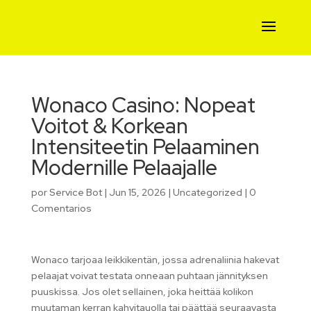
Wonaco Casino: Nopeat
Voitot & Korkean
Intensiteetin Pelaaminen
Modernille Pelaajalle
por
Service Bot
|
Jun 15, 2026
|
Uncategorized
|
0
Comentarios
Wonaco tarjoaa leikkikentän, jossa adrenaliinia hakevat
pelaajat voivat testata onneaan puhtaan jännityksen
puuskissa. Jos olet sellainen, joka heittää kolikon
muutaman kerran kahvitauolla tai päättää seuraavasta